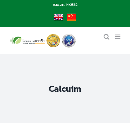
Skip
ฆสพ.สค. 14/2562
to
content
EN
CN
Calcuim