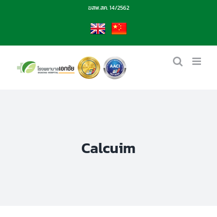
Skip
ฆสพ.สค. 14/2562
to
content
EN
CN
Calcuim