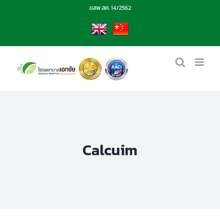
Skip
ฆสพ.สค. 14/2562
to
content
EN
CN
Calcuim