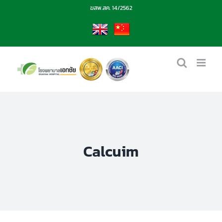
Skip
ฆสพ.สค. 14/2562
to
content
EN
CN
Calcuim