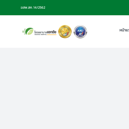
Skip
ฆสพ.สค. 14/2562
to
content
หน้าแ