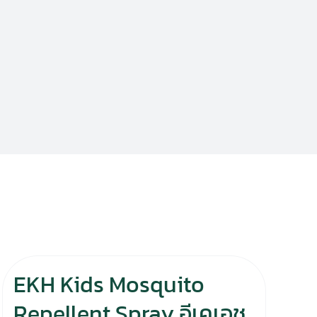
EKH Kids Mosquito
Repellent Spray อีเคเอช