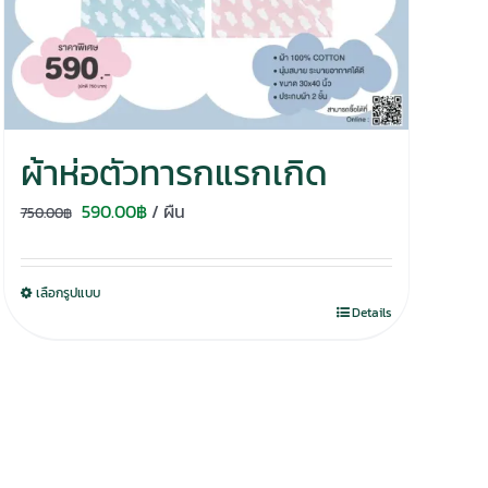
ผ้าห่อตัวทารกแรกเกิด
Original
Current
590.00
฿
/ ผืน
750.00
฿
price
price
was:
is:
เลือกรูปแบบ
750.00฿.
590.00฿.
Details