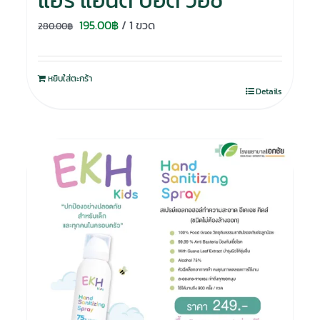
แฮร์ แอนด์ บอดี้ วอช
Original
Current
195.00
฿
/ 1 ขวด
280.00
฿
price
price
was:
is:
หยิบใส่ตะกร้า
280.00฿.
195.00฿.
Details