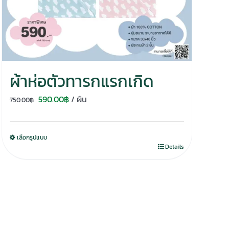
ผ้าห่อตัวทารกแรกเกิด
Original
Current
590.00
฿
/ ผืน
750.00
฿
price
price
was:
is:
เลือกรูปแบบ
750.00฿.
590.00฿.
Details