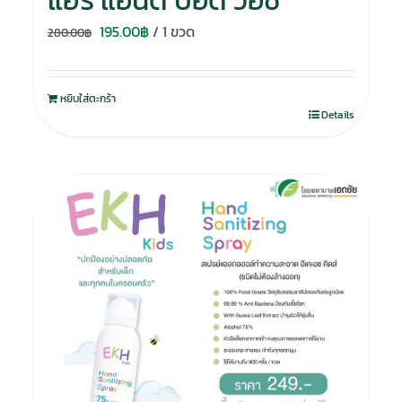
แฮร์ แอนด์ บอดี้ วอช
Original
Current
195.00
฿
/ 1 ขวด
280.00
฿
price
price
was:
is:
หยิบใส่ตะกร้า
280.00฿.
195.00฿.
Details