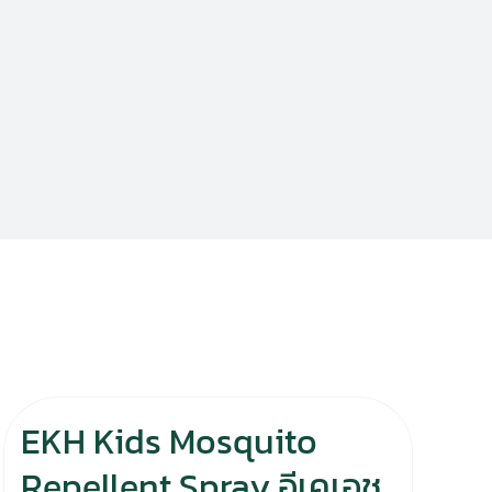
EKH Kids Mosquito
Repellent Spray อีเคเอช