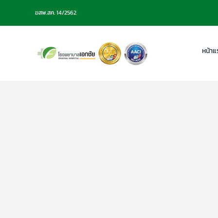
Skip
ฆสพ.สค. 14/2562
to
content
หน้าแ