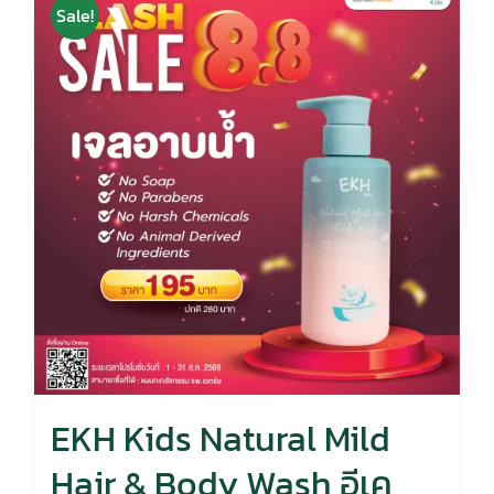
Sale!
EKH Kids Natural Mild
Hair & Body Wash อีเค