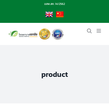
Skip
ฆสพ.สค. 14/2562
to
content
EN
CN
product