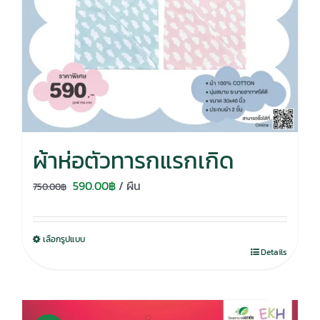
ผ้าห่อตัวทารกแรกเกิด
Original
Current
590.00
฿
/ ผืน
750.00
฿
price
price
was:
is:
เลือกรูปแบบ
750.00฿.
590.00฿.
Details