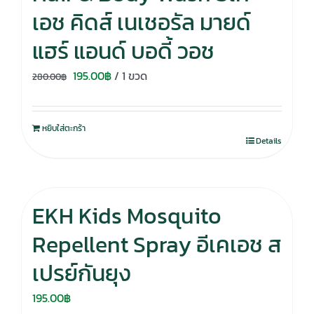
เอช คิดส์ เนเชอรัล มายด์
แฮร์ แอนด์ บอดี้ วอช
Original
Current
195.00
฿
/ 1 ขวด
280.00
฿
price
price
was:
is:
หยิบใส่ตะกร้า
280.00฿.
195.00฿.
Details
EKH Kids Mosquito
Repellent Spray อีเคเอช ส
เปรย์กันยุง
195.00
฿