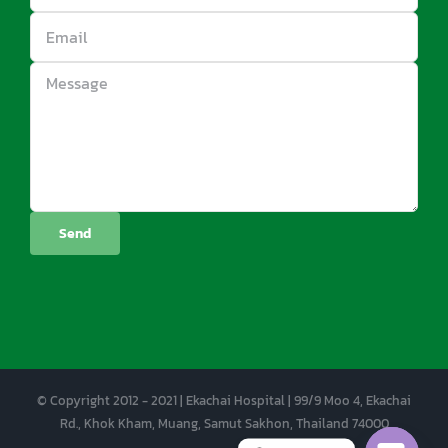
© Copyright 2012 - 2021 | Ekachai Hospital | 99/9 Moo 4, Ekachai
Rd., Khok Kham, Muang, Samut Sakhon, Thailand 74000