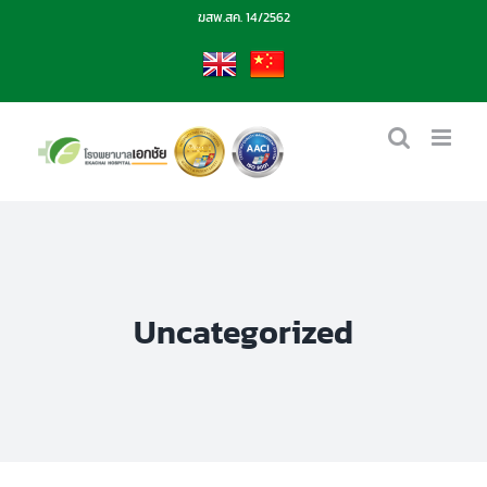
Skip
ฆสพ.สค. 14/2562
to
content
EN
CN
Uncategorized