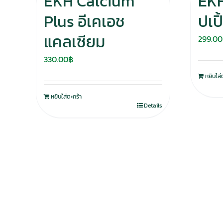
EKH Calcium
EKH
Plus อีเคเอช
ปเป
แคลเซียม
299.00
330.00
฿
หยิบใส่
หยิบใส่ตะกร้า
Details