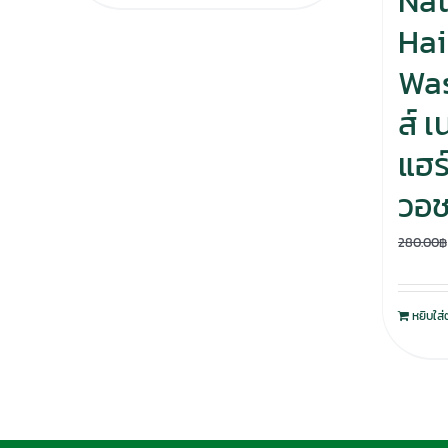
Nat
Hai
Was
ส์ 
แฮร์
วอ
280.00
฿
หยิบใส่