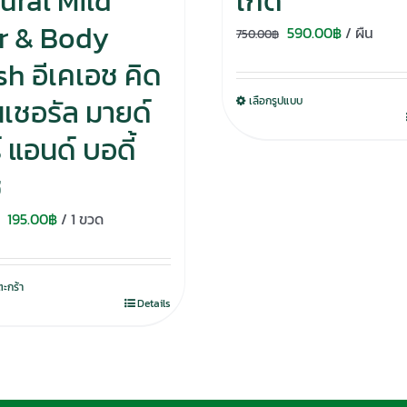
ural Mild
เกิด
r & Body
Original
Current
590.00
฿
/ ผืน
750.00
฿
price
price
h อีเคเอช คิด
was:
is:
เนเชอรัล มายด์
เลือกรูปแบบ
750.00฿.
590.00฿.
 แอนด์ บอดี้
ช
Original
Current
195.00
฿
/ 1 ขวด
price
price
was:
is:
ตะกร้า
280.00฿.
195.00฿.
Details