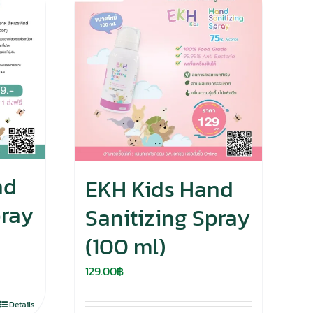
nd
EKH Kids Hand
pray
Sanitizing Spray
(100 ml)
129.00
฿
Details