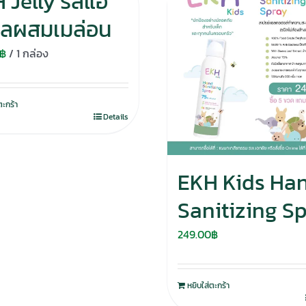
 Jelly รสแอ
ิ้ลผสมเมล่อน
฿
/ 1 กล่อง
ตะกร้า
Details
EKH Kids Ha
Sanitizing S
249.00
฿
หยิบใส่ตะกร้า