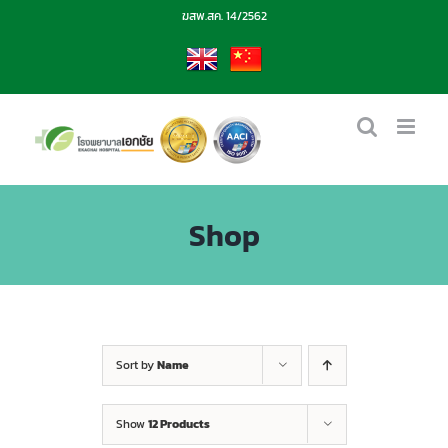
Skip
ฆสพ.สค. 14/2562
to
content
EN
CN
Shop
Sort by
Name
Show
12 Products