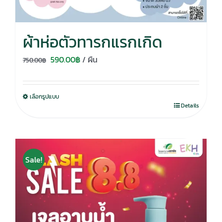
ผ้าห่อตัวทารกแรกเกิด
Original
Current
590.00
฿
/ ผืน
750.00
฿
price
price
was:
is:
เลือกรูปแบบ
750.00฿.
590.00฿.
Details
Sale!