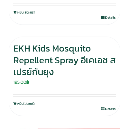
was:
is:
หยิบใส่ตะกร้า
280.00฿.
195.00฿.
Details
EKH Kids Mosquito
Repellent Spray อีเคเอช ส
เปรย์กันยุง
195.00
฿
หยิบใส่ตะกร้า
Details