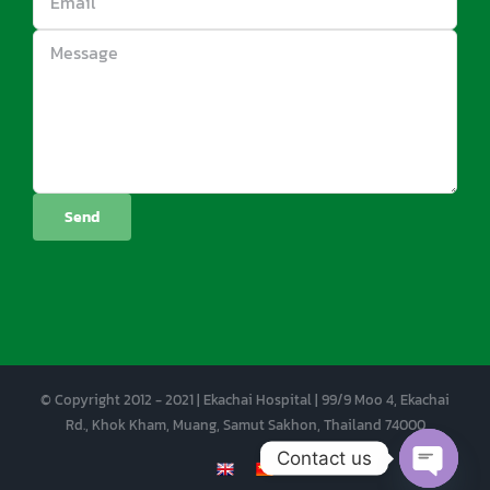
© Copyright 2012 - 2021 | Ekachai Hospital | 99/9 Moo 4, Ekachai
Rd., Khok Kham, Muang, Samut Sakhon, Thailand 74000
Contact us
EN
CN