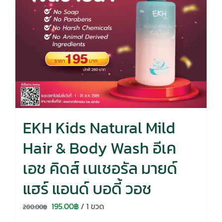
EKH Kids Natural Mild
Hair & Body Wash อีเค
เอช คิดส์ เนเชอรัล มายด์
แฮร์ แอนด์ บอดี้ วอช
Original
Current
195.00
฿
/ 1 ขวด
280.00
฿
price
price