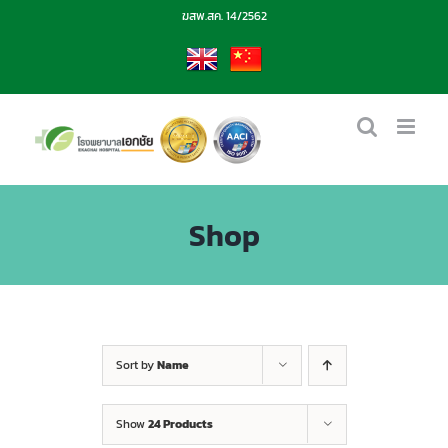
Skip
ฆสพ.สค. 14/2562
to
content
EN
CN
Shop
Sort by
Name
Show
24 Products