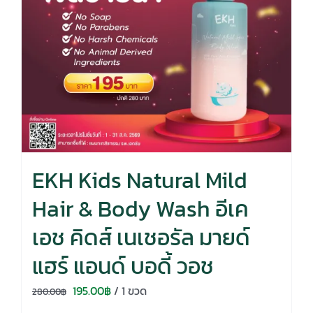
EKH Kids Natural Mild
Hair & Body Wash อีเค
เอช คิดส์ เนเชอรัล มายด์
แฮร์ แอนด์ บอดี้ วอช
Original
Current
195.00
฿
/ 1 ขวด
280.00
฿
price
price