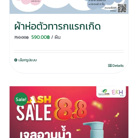
ผ้าห่อตัวทารกแรกเกิด
Original
Current
590.00
฿
/ ผืน
750.00
฿
price
price
was:
is:
เลือกรูปแบบ
750.00฿.
590.00฿.
Details
Sale!