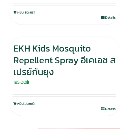
was:
is:
หยิบใส่ตะกร้า
280.00฿.
195.00฿.
Details
EKH Kids Mosquito
Repellent Spray อีเคเอช ส
เปรย์กันยุง
195.00
฿
หยิบใส่ตะกร้า
Details