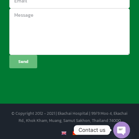
© Copyright 2012 - 2021 | Ekachai Hospital | 99/9 Moo 4, Ekachai
Rd., Khok Kham, Muang, Samut Sakhon, Thailand 74000
Contact us
EN
CN