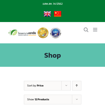
Skip
ฆสพ.สค. 14/2562
to
content
EN
CN
Shop
Sort by
Price
Show
12 Products