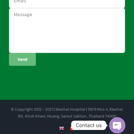
© Copyright 2012 - 2021 | Ekachai Hospital | 99/9 Moo 4, Ekachai
Rd., Khok Kham, Muang, Samut Sakhon, Thailand 74000
Contact us
EN
CN