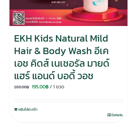
EKH Kids Natural Mild
Hair & Body Wash อีเค
เอช คิดส์ เนเชอรัล มายด์
แฮร์ แอนด์ บอดี้ วอช
Original
Current
195.00
฿
/ 1 ขวด
280.00
฿
price
price
was:
is:
หยิบใส่ตะกร้า
280.00฿.
195.00฿.
Details