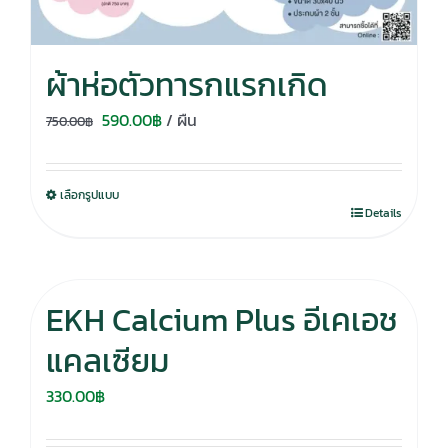
ผ้าห่อตัวทารกแรกเกิด
Original
Current
590.00
฿
/ ผืน
750.00
฿
price
price
was:
is:
เลือกรูปแบบ
750.00฿.
590.00฿.
Details
EKH Calcium Plus อีเคเอช
แคลเซียม
330.00
฿