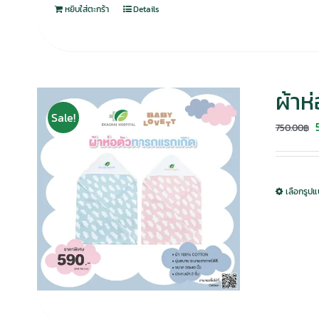
หยิบใส่ตะกร้า
Details
ผ้าห
Sale!
750.00
฿
เลือกรูป