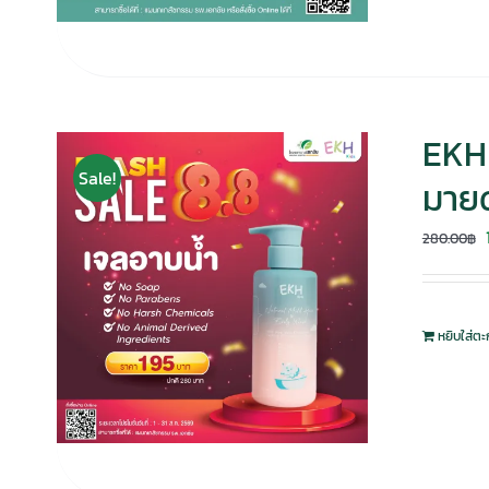
EKH 
Sale!
มายด
280.00
฿
หยิบใส่ตะ