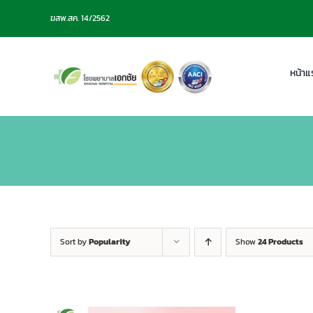
Skip
ฆสพ.สค. 14/2562
to
content
หน้าแ
Sort by
Popularity
Show
24 Products