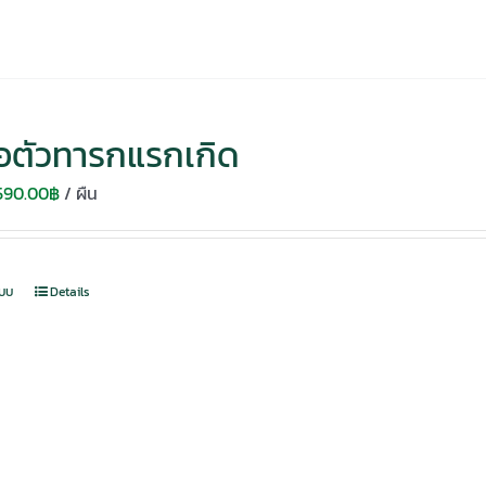
่อตัวทารกแรกเกิด
Original
Current
590.00
฿
/ ผืน
price
price
was:
is:
750.00฿.
590.00฿.
แบบ
Details