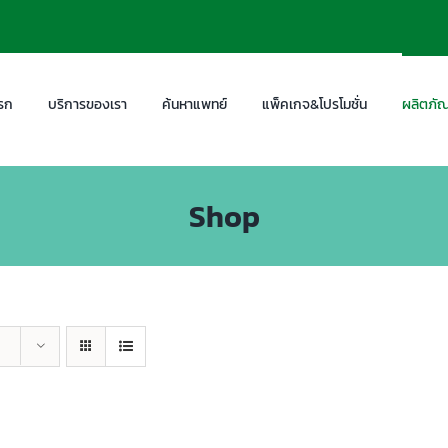
รก
บริการของเรา
ค้นหาแพทย์
แพ็คเกจ&โปรโมชั่น
ผลิตภัณ
Shop