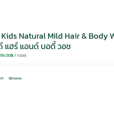
Kids Natural Mild Hair & Body Wa
์ แฮร์ แอนด์ บอดี้ วอช
Original
Current
195.00
฿
/ 1 ขวด
price
price
was:
is:
280.00฿.
195.00฿.
กร้า
Details