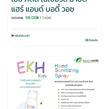
แฮร์ แอนด์ บอดี้ วอช
Original
Current
195.00
฿
/ 1 ขวด
280.00
฿
price
price
was:
is:
หยิบใส่ตะกร้า
280.00฿.
195.00฿.
Details