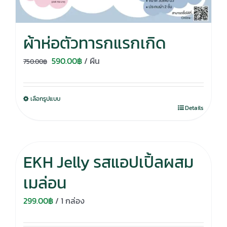
ผ้าห่อตัวทารกแรกเกิด
Original
Current
590.00
฿
/ ผืน
750.00
฿
price
price
was:
is:
เลือกรูปแบบ
750.00฿.
590.00฿.
Details
EKH Jelly รสแอปเปิ้ลผสม
เมล่อน
299.00
฿
/ 1 กล่อง