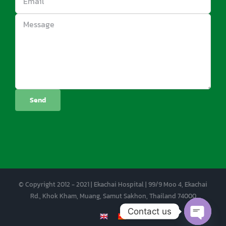
© Copyright 2012 - 2021 | Ekachai Hospital | 99/9 Moo 4, Ekachai
Rd., Khok Kham, Muang, Samut Sakhon, Thailand 74000
Contact us
EN
CN