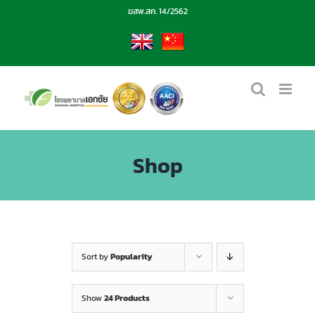
Skip
ฆสพ.สค. 14/2562
to
content
EN
CN
Shop
Sort by
Popularity
Show
24 Products