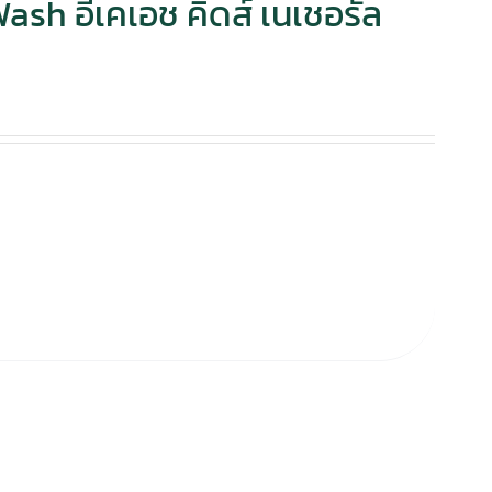
sh อีเคเอช คิดส์ เนเชอรัล