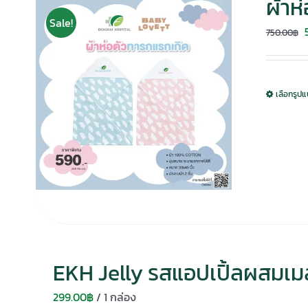
ผ้าห
Sale!
750.00
฿
เลือกรูป
EKH Jelly รสแอปเปิ้ลผสมเม
299.00
฿
/ 1 กล่อง