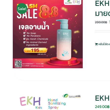
EKH 
Sale!
มายด
280.00
฿
หยิบใส่ตะ
EKH 
249.00
฿