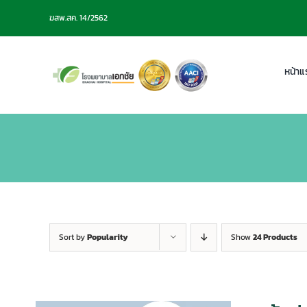
Skip
ฆสพ.สค. 14/2562
to
content
หน้าแ
Sort by
Popularity
Show
24 Products