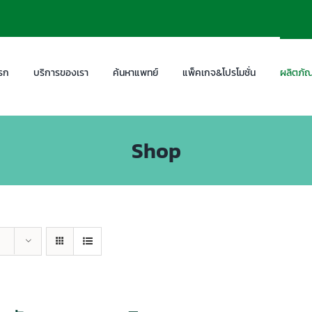
รก
บริการของเรา
ค้นหาแพทย์
แพ็คเกจ&โปรโมชั่น
ผลิตภัณ
Shop