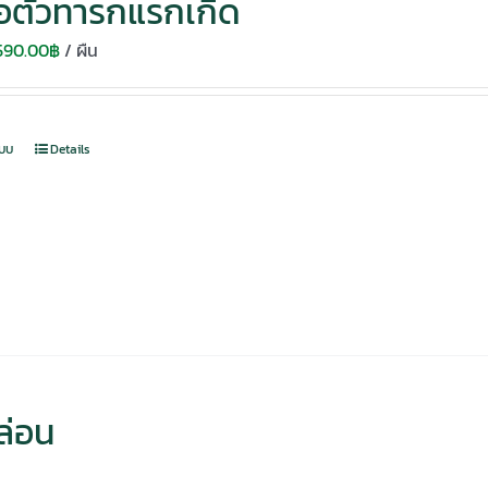
่อตัวทารกแรกเกิด
Original
Current
590.00
฿
/ ผืน
price
price
was:
is:
750.00฿.
590.00฿.
แบบ
Details
ล่อน