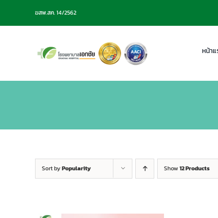
Skip
ฆสพ.สค. 14/2562
to
content
หน้าแ
Sort by
Popularity
Show
12 Products