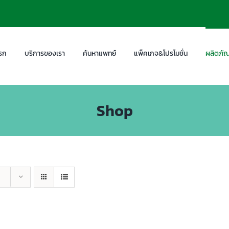
รก
บริการของเรา
ค้นหาแพทย์
แพ็คเกจ&โปรโมชั่น
ผลิตภัณ
Shop