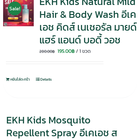
EKH Kids Natural Mild
Sale!
Hair & Body Wash อีเค
เอช คิดส์ เนเชอรัล มายด์
แฮร์ แอนด์ บอดี้ วอช
Original
Current
195.00
฿
/ 1 ขวด
280.00
฿
price
price
was:
is:
280.00฿.
195.00฿.
หยิบใส่ตะกร้า
Details
EKH Kids Mosquito
Repellent Spray อีเคเอช ส