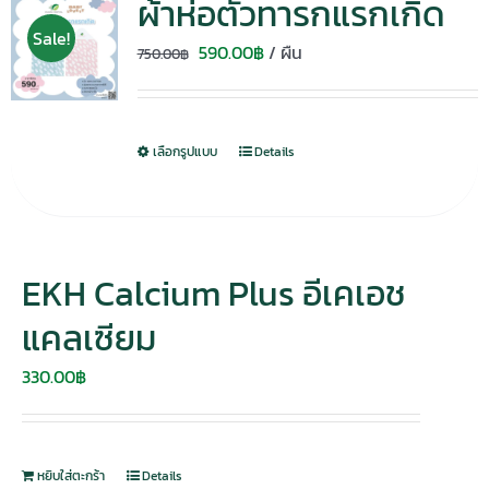
ผ้าห่อตัวทารกแรกเกิด
Sale!
Original
Current
590.00
฿
/ ผืน
750.00
฿
price
price
was:
is:
750.00฿.
590.00฿.
เลือกรูปแบบ
Details
EKH Calcium Plus อีเคเอช
แคลเซียม
330.00
฿
หยิบใส่ตะกร้า
Details