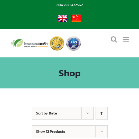
Skip
ฆสพ.สค. 14/2562
to
content
EN
CN
Shop
Sort by
Date
Show
12 Products