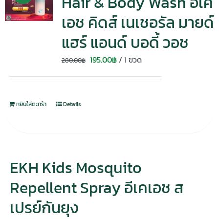
Hair & Body Wash อีเค
เอช คิดส์ เนเชอรัล มายด์
แฮร์ แอนด์ บอดี้ วอช
Original
Current
195.00
฿
/ 1 ขวด
280.00
฿
price
price
was:
is:
280.00฿.
195.00฿.
หยิบใส่ตะกร้า
Details
EKH Kids Mosquito
Repellent Spray อีเคเอช ส
เปรย์กันยุง