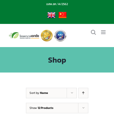
Skip
ฆสพ.สค. 14/2562
to
content
EN
CN
Shop
Sort by
Name
Show
12 Products