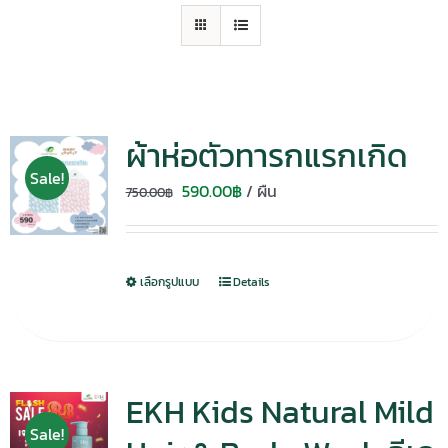
ผ้าห่อตัวทารกแรกเกิด
Sale!
Original
Current
590.00
฿
/ ผืน
750.00
฿
price
price
was:
is:
750.00฿.
590.00฿.
เลือกรูปแบบ
Details
EKH Kids Natural Mild
Sale!