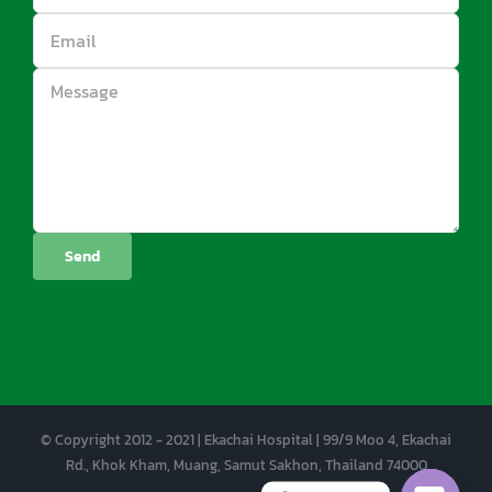
© Copyright 2012 - 2021 | Ekachai Hospital | 99/9 Moo 4, Ekachai
Rd., Khok Kham, Muang, Samut Sakhon, Thailand 74000