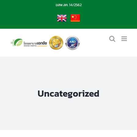
Skip
ฆสพ.สค. 14/2562
to
content
EN
CN
Uncategorized