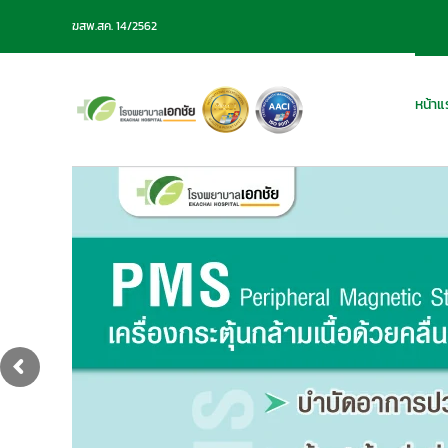
Skip
ฆสพ.สค. 14/2562
to
content
หน้าแ