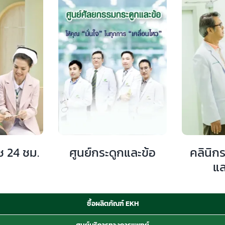
ช 24 ชม.
ศูนย์กระดูกและข้อ
คลินิก
แ
ซื้อผลิตภัณฑ์ EKH