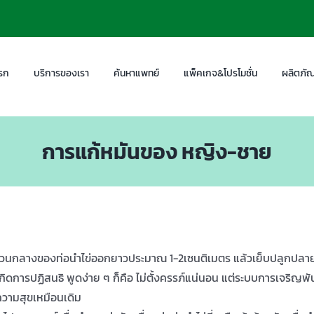
รก
บริการของเรา
ค้นหาแพทย์
แพ็คเกจ&โปรโมชั่น
ผลิตภัณ
การแก้หมันของ หญิง-ชาย
างของท่อนำไข่ออกยาวประมาณ 1-2เซนติเมตร แล้วเย็บปลูกปลายที่ติดทั้
ม่เกิดการปฏิสนธิ พูดง่าย ๆ ก็คือ ไม่ตั้งครรภ์แน่นอน แต่ระบบการเจริญ
ความสุขเหมือนเดิม