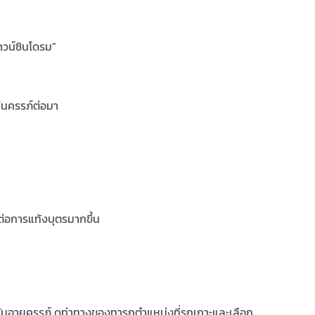
ดาวน์ซินโดรม”
ในครรภ์ต่อมา
ต่อการแท้งบุตรมากขึ้น
ยันอายุครรภ์ ดูท่าทางของทารกตำแหน่งที่รกเกาะและเลือก