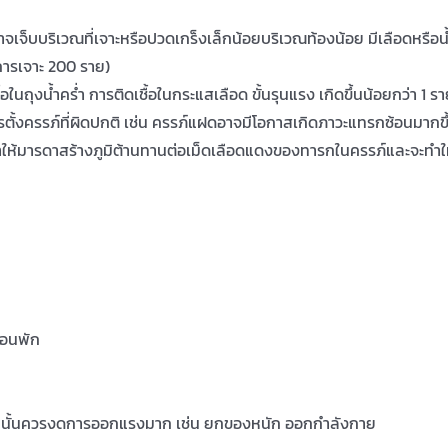
 อาจเจ็บบริเวณที่เจาะหรือปวดเกร็งเล็กน้อยบริเวณท้องน้อย มีเลือดห
ารเจาะ 200 ราย)
้อในถุงน้ำคร่ำ การติดเชื้อในกระแสเลือด ขั้นรุนแรง เกิดขึ้นน้อยกว่า 1
รตั้งครรภ์ที่ผิดปกติ เช่น ครรภ์แฝดอาจมีโอกาสเกิดภาวะแทรกซ้อนมากขึ
จทำให้มารดาสร้างภูมิต้านทานต่อเม็ดเลือดแดงของทารกในครรภ์และจะทำให
นอนพัก
จากนั้นควรงดการออกแรงมาก เช่น ยกของหนัก ออกกำลังกาย