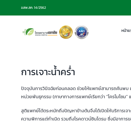
Skip
ฆสพ.สค. 14/2562
to
content
หน้าแ
การเจาะน้ำคร่ำ
ปัจจุบันการวินิจฉัยก่อนคลอด ช่วยให้แพทย์สามารถค้นพบ 
หน่วยพันธุกรรม (ภาษาทางการแพทย์เรียกว่า “โครโมโซม” 
สูติแพทย์ได้ตระหนักถึงปัญหาข้างต้นจึงได้เปิดให้บริการเจ
ความพิการแต่กำเนิด รวมถึงโรคดาวน์ซินโดรม ซึ่งมีอาการข