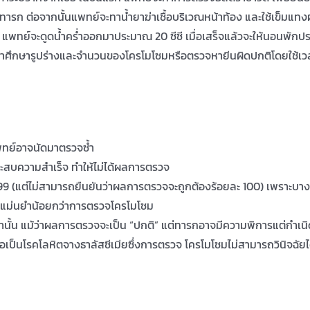
รก ต่อจากนั้นแพทย์จะทาน้ำยาฆ่าเชื้อบริเวณหน้าท้อง และใช้เข็มแทงผ
ลือด แพทย์จะดูดน้ำคร่ำออกมาประมาณ 20 ซีซี เมื่อเสร็จแล้วจะให้นอนพัก
ะนำศึกษารูปร่างและจำนวนของโครโมโซมหรือตรวจหายีนผิดปกติโดยใช้เว
 แพทย์อาจนัดมาตรวจซ้ำ
ประสบความสำเร็จ ทำให้ไม่ได้ผลการตรวจ
(แต่ไม่สามารถยืนยันว่าผลการตรวจจะถูกต้องร้อยละ 100) เพราะบางคร
ามแม่นยำน้อยกว่าการตรวจโครโมโซม
านั้น แม้ว่าผลการตรวจจะเป็น “ปกติ” แต่ทารกอาจมีความพิการแต่กำเน
เป็นโรคโลหิตจางธาลัสซีเมียซึ่งการตรวจ โครโมโซมไม่สามารถวินิจฉัยไ