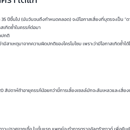
ต่ 35 ปีขึ้นไป (นับวันจนถึงกำหนดคลอด) จะมีโอกาสเสี่ยงที่บุตรจะเป็น “
าสเกิดซ้ำในครรภ์ต่อมา
ดปกติ
่ามีสาเหตุมาจากความผิดปกติของโครโมโซม เพราะว่ามีโอกาสเกิดซ้ำได้
 สัปดาห์ถ้าอายุครรภ์น้อยกว่านี้การเลี้ยงเซลล์มักจะล้มเหลวและเสี่ยง
าวะปราศจากเชื้อ ในขั้นแรก แพทย์จะทำการตรวจอัลตร้าซาวด์ เพื่อยืน