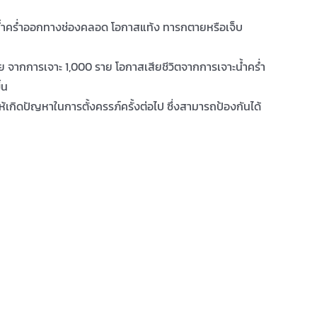
รือน้ำคร่ำออกทางช่องคลอด โอกาสแท้ง ทารกตายหรือเจ็บ
 ราย จากการเจาะ 1,000 ราย โอกาสเสียชีวิตจากการเจาะน้ำคร่ำ
้น
้เกิดปัญหาในการตั้งครรภ์ครั้งต่อไป ซึ่งสามารถป้องกันได้