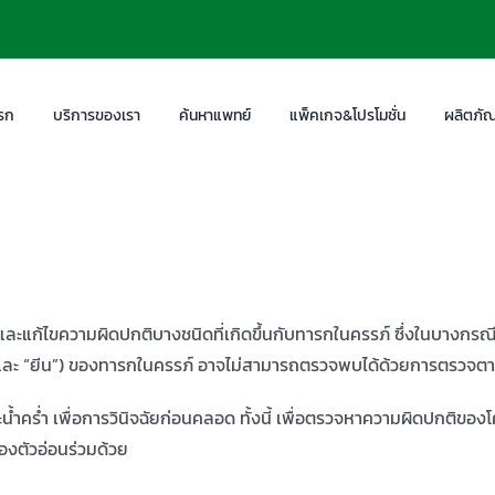
รก
บริการของเรา
ค้นหาแพทย์
แพ็คเกจ&โปรโมชั่น
ผลิตภัณ
และแก้ไขความผิดปกติบางชนิดที่เกิดขึ้นกับทารกในครรภ์ ซึ่งในบางกร
และ “ยีน”) ของทารกในครรภ์ อาจไม่สามารถตรวจพบได้ด้วยการตรวจตาม
าะน้ำคร่ำ เพื่อการวินิจฉัยก่อนคลอด ทั้งนี้ เพื่อตรวจหาความผิดปกติข
องตัวอ่อนร่วมด้วย