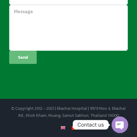
© Copyright 2012 - 2021 | Ekachai Hospital | 99/9 Moo 4, Ekachai
Rd., Khok Kham, Muang, Samut Sakhon, Thailand 74000
Contact us
EN
CN
Open