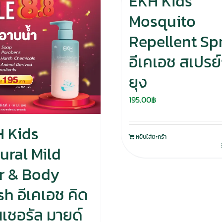
EKH Kids
Mosquito
Repellent Sp
อีเคเอช สเปรย์
ยุง
195.00
฿
 Kids
หยิบใส่ตะกร้า
ural Mild
r & Body
h อีเคเอช คิด
เนเชอรัล มายด์