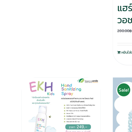
แฮร์
วอ
280.00
฿
หยิบใส่
Sale!