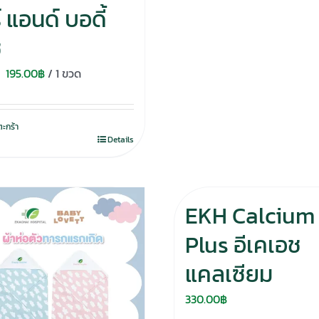
 แอนด์ บอดี้
ช
Original
Current
195.00
฿
/ 1 ขวด
price
price
was:
is:
ตะกร้า
280.00฿.
195.00฿.
Details
EKH Calcium
Plus อีเคเอช
แคลเซียม
330.00
฿