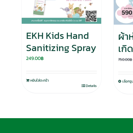
EKH Kids Hand
ผ้า
Sanitizing Spray
เกิ
249.00
฿
750.00
฿
หยิบใส่ตะกร้า
เลือกร
Details