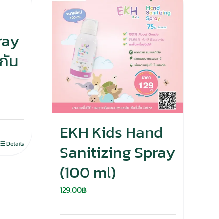
ray
กัน
EKH Kids Hand
Details
Sanitizing Spray
(100 ml)
129.00
฿