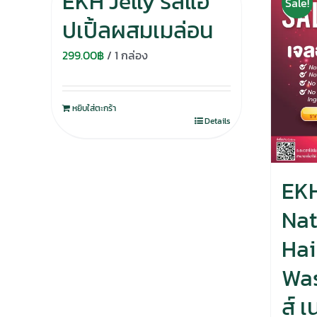
EKH Jelly รสแอ
Sale!
ปเปิ้ลผสมเมล่อน
299.00
฿
/ 1 กล่อง
หยิบใส่ตะกร้า
Details
EKH
Nat
Hai
Was
ส์ 