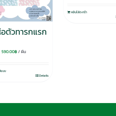
หยิบใส่ตะกร้า
ห่อตัวทารกแรก
ด
Original
Current
590.00
฿
/ ผืน
price
price
was:
is:
ูปแบบ
750.00฿.
590.00฿.
Details