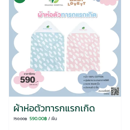
ผ้าห่อตัวทารกแรกเกิด
Original
Current
590.00
฿
/ ผืน
750.00
฿
price
price