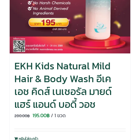
EKH Kids Natural Mild
Hair & Body Wash อีเค
เอช คิดส์ เนเชอรัล มายด์
แฮร์ แอนด์ บอดี้ วอช
Original
Current
195.00
฿
/ 1 ขวด
280.00
฿
price
price
was:
is:
หยิบใส่ตะกร้า