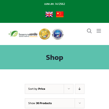
Skip
ฆสพ.สค. 14/2562
to
content
EN
CN
Shop
Sort by
Price
Show
36 Products