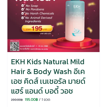
EKH Kids Natural Mild
Hair & Body Wash อีเค
เอช คิดส์ เนเชอรัล มายด์
แฮร์ แอนด์ บอดี้ วอช
Original
Current
195.00
฿
/ 1 ขวด
280.00
฿
price
price