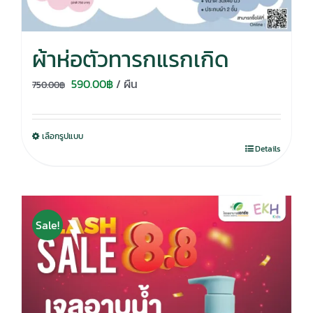
ผ้าห่อตัวทารกแรกเกิด
Original
Current
590.00
฿
/ ผืน
750.00
฿
price
price
was:
is:
เลือกรูปแบบ
750.00฿.
590.00฿.
Details
Sale!