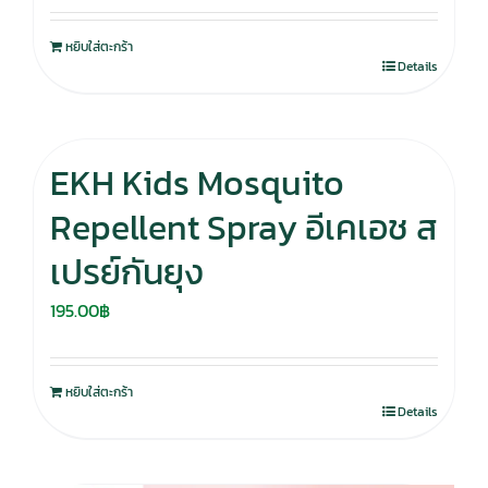
was:
is:
หยิบใส่ตะกร้า
280.00฿.
195.00฿.
Details
EKH Kids Mosquito
Repellent Spray อีเคเอช ส
เปรย์กันยุง
195.00
฿
หยิบใส่ตะกร้า
Details