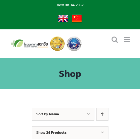
Skip
ฆสพ.สค. 14/2562
to
content
EN
CN
Shop
Sort by
Name
Show
24 Products