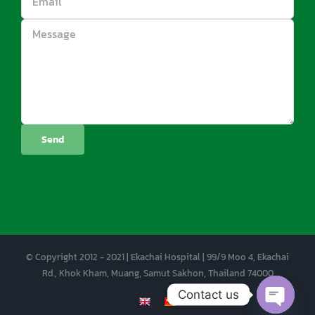
© Copyright 2012 - 2021 | Ekachai Hospital | 99/9 Moo 4, Ekachai
Rd., Khok Kham, Muang, Samut Sakhon, Thailand 74000
Contact us
EN
CN