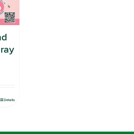
nd
pray
Details