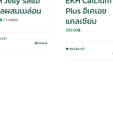
 Jelly รสแอ
EKH Calcium
ิ้ลผสมเมล่อน
Plus อีเคเอช
แคลเซียม
฿
/ 1 กล่อง
330.00
฿
ตะกร้า
Details
หยิบใส่ตะกร้า