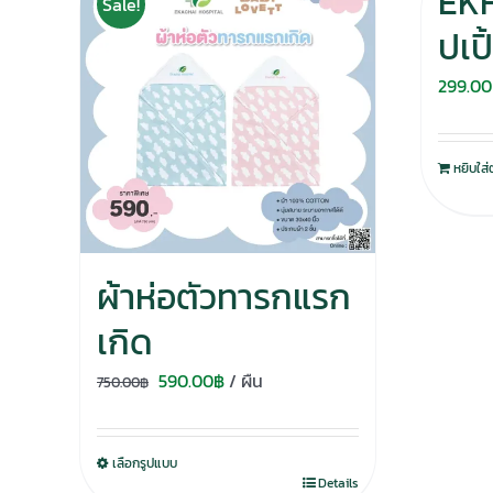
EKH
Sale!
ปเป
299.00
หยิบใส่
ผ้าห่อตัวทารกแรก
เกิด
Original
Current
590.00
฿
/ ผืน
750.00
฿
price
price
was:
is:
เลือกรูปแบบ
750.00฿.
590.00฿.
Details