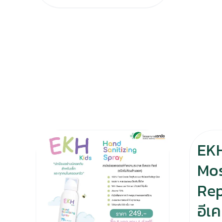
EKH
Mo
Rep
อีเ