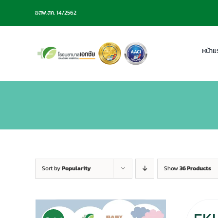
Skip
ฆสพ.สค. 14/2562
to
content
หน้าแ
Sort by
Popularity
Show
36 Products