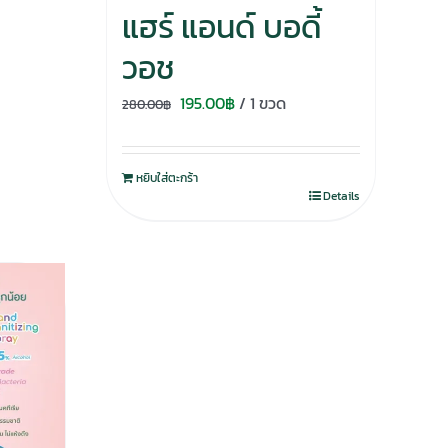
แฮร์ แอนด์ บอดี้
วอช
Original
Current
195.00
฿
/ 1 ขวด
280.00
฿
price
price
was:
is:
หยิบใส่ตะกร้า
280.00฿.
195.00฿.
Details