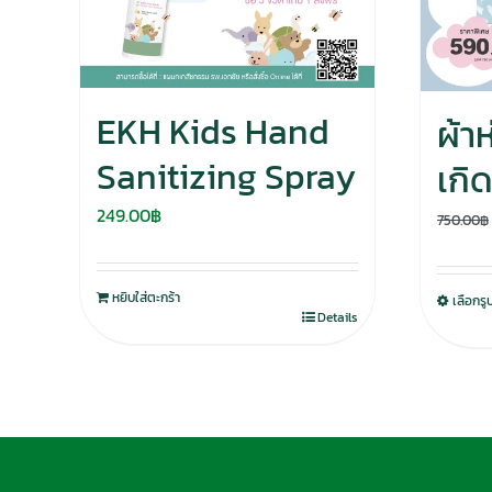
EKH Kids Hand
ผ้า
Sanitizing Spray
เกิ
249.00
฿
750.00
฿
หยิบใส่ตะกร้า
เลือกร
Details