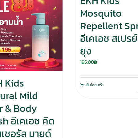
EKH Kids
Mosquito
Repellent Sp
อีเคเอช สเปรย์
ยุง
195.00
฿
 Kids
หยิบใส่ตะกร้า
ural Mild
r & Body
h อีเคเอช คิด
เนเชอรัล มายด์