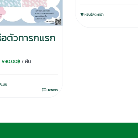
หยิบใส่ตะกร้า
ห่อตัวทารกแรก
ด
Original
Current
590.00
฿
/ ผืน
price
price
was:
is:
ูปแบบ
750.00฿.
590.00฿.
Details