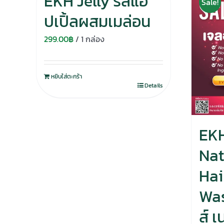
EKH Jelly รสแอ
Sale!
ปเปิ้ลผสมเมล่อน
299.00
฿
/ 1 กล่อง
หยิบใส่ตะกร้า
Details
EKH
Nat
Hai
Was
ส์ 