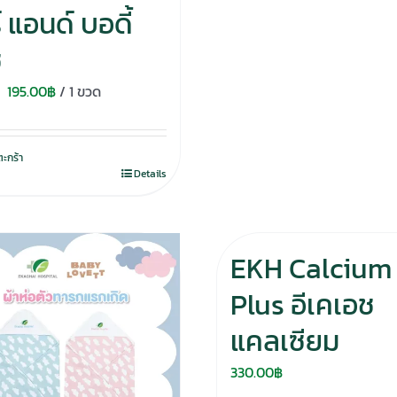
 แอนด์ บอดี้
ช
Original
Current
195.00
฿
/ 1 ขวด
price
price
was:
is:
ตะกร้า
280.00฿.
195.00฿.
Details
EKH Calcium
Plus อีเคเอช
แคลเซียม
330.00
฿