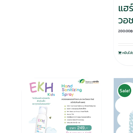
แฮร์
วอ
280.00
฿
หยิบใส่
Sale!