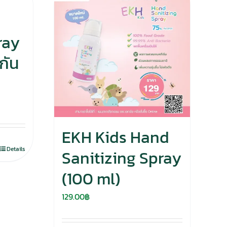
ray
กัน
EKH Kids Hand
Details
Sanitizing Spray
(100 ml)
129.00
฿