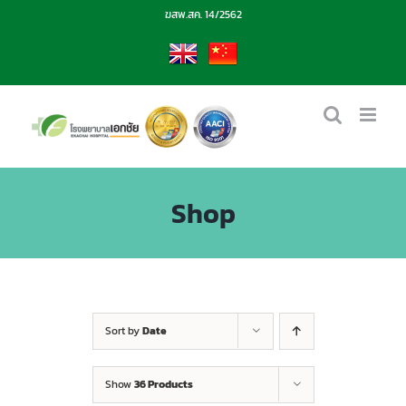
Skip
ฆสพ.สค. 14/2562
to
content
EN
CN
Shop
Sort by
Date
Show
36 Products