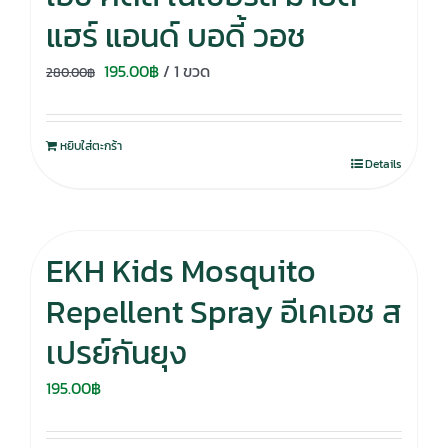
แฮร์ แอนด์ บอดี้ วอช
Original
Current
195.00
฿
/ 1 ขวด
280.00
฿
price
price
was:
is:
หยิบใส่ตะกร้า
280.00฿.
195.00฿.
Details
EKH Kids Mosquito
Repellent Spray อีเคเอช ส
เปรย์กันยุง
195.00
฿