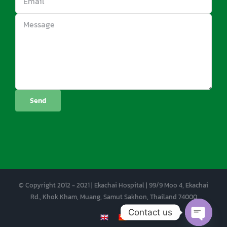
© Copyright 2012 - 2021 | Ekachai Hospital | 99/9 Moo 4, Ekachai
Rd., Khok Kham, Muang, Samut Sakhon, Thailand 74000
Contact us
EN
CN