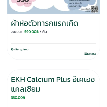
ผ้าห่อตัวทารกแรกเกิด
Original
Current
590.00
฿
/ ผืน
750.00
฿
price
price
was:
is:
เลือกรูปแบบ
750.00฿.
590.00฿.
Details
EKH Calcium Plus อีเคเอช
แคลเซียม
330.00
฿