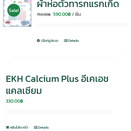
ผ้าห่อตัวทารกแรกเกิด
Sale!
Original
Current
590.00
฿
/ ผืน
750.00
฿
price
price
was:
is:
750.00฿.
590.00฿.
เลือกรูปแบบ
Details
EKH Calcium Plus อีเคเอช
แคลเซียม
330.00
฿
หยิบใส่ตะกร้า
Details