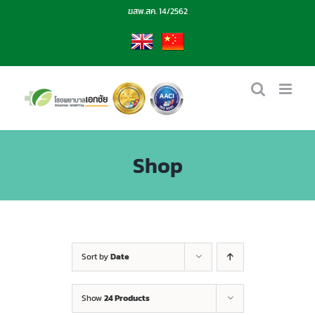
Skip
ฆสพ.สค. 14/2562
to
content
EN
CN
Shop
Sort by
Date
Show
24 Products