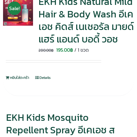
EKH Kids Natural Mild
Sale!
Hair & Body Wash อีเค
เอช คิดส์ เนเชอรัล มายด์
แฮร์ แอนด์ บอดี้ วอช
Original
Current
195.00
฿
/ 1 ขวด
280.00
฿
price
price
was:
is:
280.00฿.
195.00฿.
หยิบใส่ตะกร้า
Details
EKH Kids Mosquito
Repellent Spray อีเคเอช ส