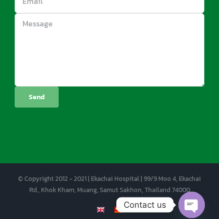
© Copyright 2012 - 2021 | Ekachai Hospital | 99/9 Moo 4, Ekachai
Rd., Khok Kham, Muang, Samut Sakhon, Thailand 74000
Contact us
EN
CN