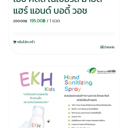
แฮร์ แอนด์ บอดี้ วอช
Original
Current
195.00
฿
/ 1 ขวด
280.00
฿
price
price
was:
is:
หยิบใส่ตะกร้า
280.00฿.
195.00฿.
Details