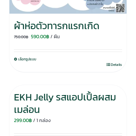
ผ้าห่อตัวทารกแรกเกิด
Original
Current
590.00
฿
/ ผืน
750.00
฿
price
price
was:
is:
เลือกรูปแบบ
750.00฿.
590.00฿.
Details
EKH Jelly รสแอปเปิ้ลผสม
เมล่อน
299.00
฿
/ 1 กล่อง