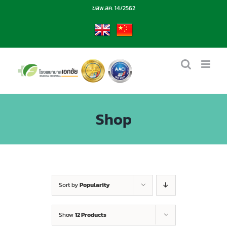
Skip
ฆสพ.สค. 14/2562
to
content
EN
CN
Shop
Sort by
Popularity
Show
12 Products