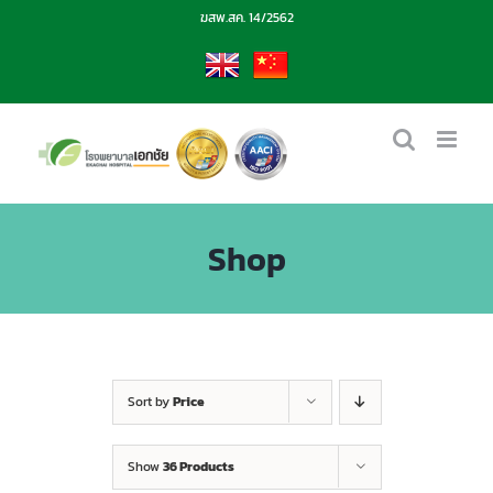
Skip
ฆสพ.สค. 14/2562
to
content
EN
CN
Shop
Sort by
Price
Show
36 Products