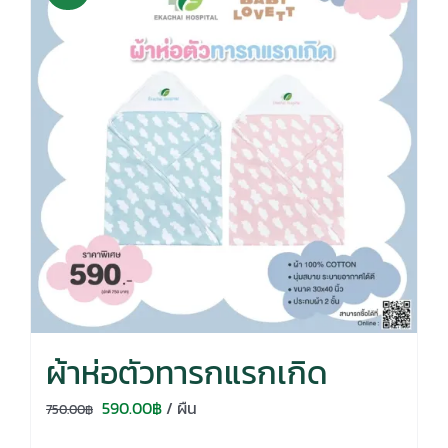
ผ้าห่อตัวทารกแรกเกิด
Original
Current
590.00
฿
/ ผืน
750.00
฿
price
price