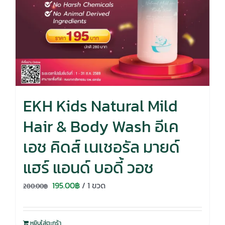
EKH Kids Natural Mild
Hair & Body Wash อีเค
เอช คิดส์ เนเชอรัล มายด์
แฮร์ แอนด์ บอดี้ วอช
Original
Current
195.00
฿
/ 1 ขวด
280.00
฿
price
price
was:
is:
หยิบใส่ตะกร้า