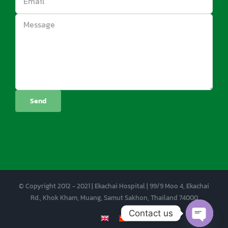
© Copyright 2012 - 2021 | Ekachai Hospital | 99/9 Moo 4, Ekachai
Rd., Khok Kham, Muang, Samut Sakhon, Thailand 74000
Contact us
EN
CN