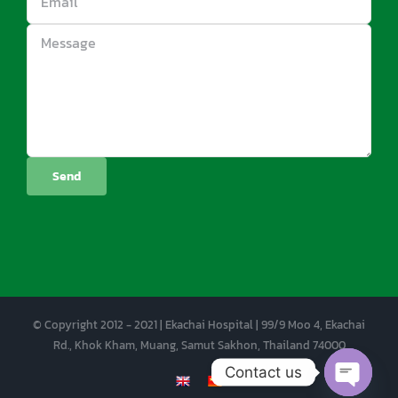
© Copyright 2012 - 2021 | Ekachai Hospital | 99/9 Moo 4, Ekachai
Rd., Khok Kham, Muang, Samut Sakhon, Thailand 74000
Contact us
EN
CN