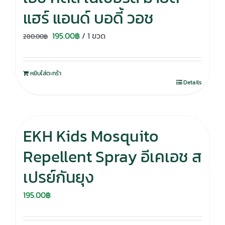
แฮร์ แอนด์ บอดี้ วอช
Original
Current
195.00
฿
/ 1 ขวด
280.00
฿
price
price
was:
is:
หยิบใส่ตะกร้า
280.00฿.
195.00฿.
Details
EKH Kids Mosquito
Repellent Spray อีเคเอช ส
เปรย์กันยุง
195.00
฿