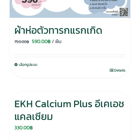
ผ้าห่อตัวทารกแรกเกิด
Original
Current
590.00
฿
/ ผืน
750.00
฿
price
price
was:
is:
เลือกรูปแบบ
750.00฿.
590.00฿.
Details
EKH Calcium Plus อีเคเอช
แคลเซียม
330.00
฿