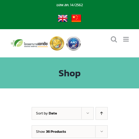
Skip
ฆสพ.สค. 14/2562
to
content
EN
CN
Shop
Sort by
Date
Show
36 Products