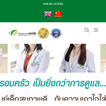
Skip
ฆสพ.สค. 14/2562
to
content
EN
CN