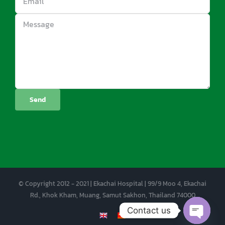
© Copyright 2012 - 2021 | Ekachai Hospital | 99/9 Moo 4, Ekachai
Rd., Khok Kham, Muang, Samut Sakhon, Thailand 74000
Contact us
EN
CN