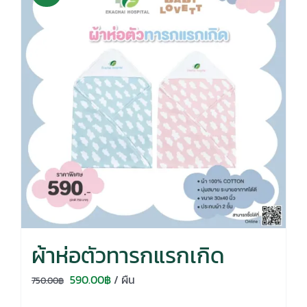
ผ้าห่อตัวทารกแรกเกิด
Original
Current
590.00
฿
/ ผืน
750.00
฿
price
price