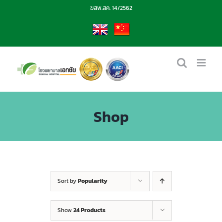
Skip
ฆสพ.สค. 14/2562
to
content
EN
CN
Shop
Sort by
Popularity
Show
24 Products