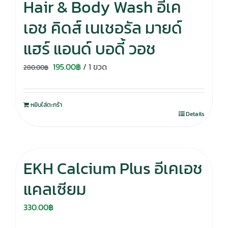
Hair & Body Wash อีเค
เอช คิดส์ เนเชอรัล มายด์
แฮร์ แอนด์ บอดี้ วอช
Original
Current
195.00
฿
/ 1 ขวด
280.00
฿
price
price
was:
is:
หยิบใส่ตะกร้า
280.00฿.
195.00฿.
Details
EKH Calcium Plus อีเคเอช
แคลเซียม
330.00
฿