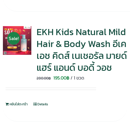
EKH Kids Natural Mild
Sale!
Hair & Body Wash อีเค
เอช คิดส์ เนเชอรัล มายด์
แฮร์ แอนด์ บอดี้ วอช
Original
Current
195.00
฿
/ 1 ขวด
280.00
฿
price
price
was:
is:
280.00฿.
195.00฿.
หยิบใส่ตะกร้า
Details