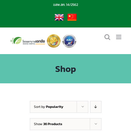
Skip
ฆสพ.สค. 14/2562
to
content
EN
CN
Shop
Sort by
Popularity
Show
36 Products