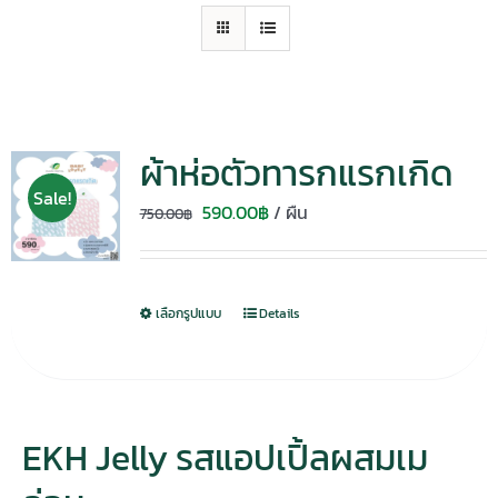
ผ้าห่อตัวทารกแรกเกิด
Sale!
Original
Current
590.00
฿
/ ผืน
750.00
฿
price
price
was:
is:
750.00฿.
590.00฿.
เลือกรูปแบบ
Details
EKH Jelly รสแอปเปิ้ลผสมเม