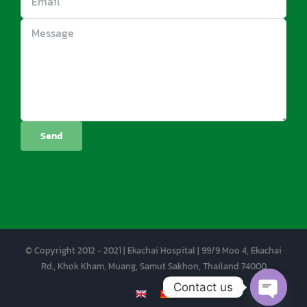
© Copyright 2012 - 2021 | Ekachai Hospital | 99/9 Moo 4, Ekachai
Rd., Khok Kham, Muang, Samut Sakhon, Thailand 74000
Contact us
EN
CN