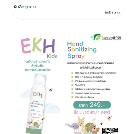
was:
is:
เลือกรูปแบบ
750.00฿.
590.00฿.
Details