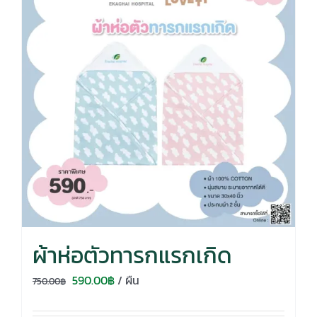
ผ้าห่อตัวทารกแรกเกิด
Original
Current
590.00
฿
/ ผืน
750.00
฿
price
price