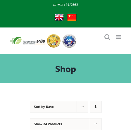
Skip
ฆสพ.สค. 14/2562
to
content
EN
CN
Shop
Sort by
Date
Show
24 Products