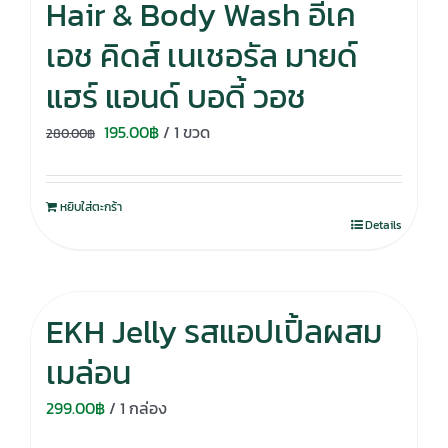
Hair & Body Wash อีเค
เอช คิดส์ เนเชอรัล มายด์
แฮร์ แอนด์ บอดี้ วอช
Original
Current
195.00
฿
/ 1 ขวด
280.00
฿
price
price
was:
is:
หยิบใส่ตะกร้า
280.00฿.
195.00฿.
Details
EKH Jelly รสแอปเปิ้ลผสม
เมล่อน
299.00
฿
/ 1 กล่อง