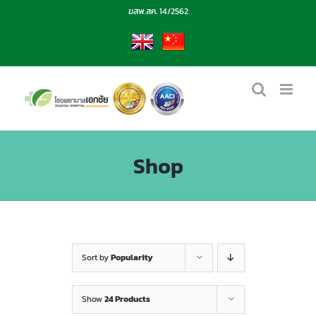
Skip
ฆสพ.สค. 14/2562
to
content
EN
CN
Shop
Sort by
Popularity
Show
24 Products