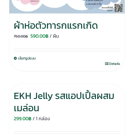
ผ้าห่อตัวทารกแรกเกิด
Original
Current
590.00
฿
/ ผืน
750.00
฿
price
price
was:
is:
เลือกรูปแบบ
750.00฿.
590.00฿.
Details
EKH Jelly รสแอปเปิ้ลผสม
เมล่อน
299.00
฿
/ 1 กล่อง