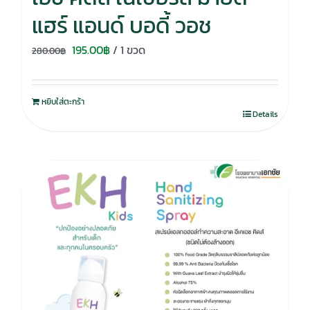
แฮร์ แอนด์ บอดี้ วอช
Original
Current
195.00
฿
/ 1 ขวด
280.00
฿
price
price
was:
is:
หยิบใส่ตะกร้า
280.00฿.
195.00฿.
Details