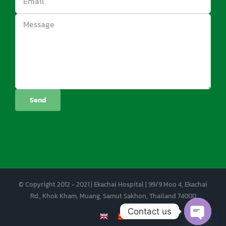
© Copyright 2012 - 2021 | Ekachai Hospital | 99/9 Moo 4, Ekachai
Rd., Khok Kham, Muang, Samut Sakhon, Thailand 74000
Contact us
EN
CN