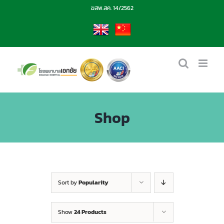
Skip
ฆสพ.สค. 14/2562
to
content
EN
CN
Shop
Sort by
Popularity
Show
24 Products