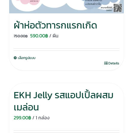
ผ้าห่อตัวทารกแรกเกิด
Original
Current
590.00
฿
/ ผืน
750.00
฿
price
price
was:
is:
เลือกรูปแบบ
750.00฿.
590.00฿.
Details
EKH Jelly รสแอปเปิ้ลผสม
เมล่อน
299.00
฿
/ 1 กล่อง