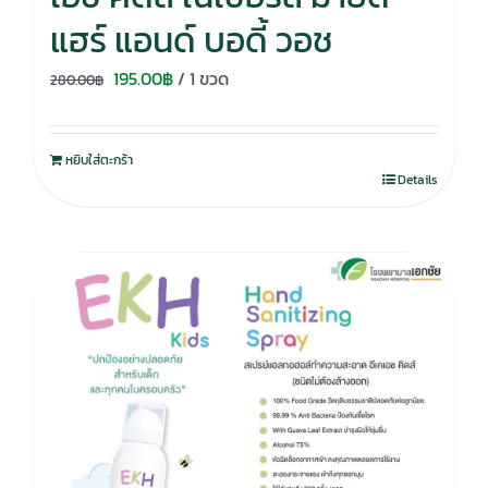
แฮร์ แอนด์ บอดี้ วอช
Original
Current
195.00
฿
/ 1 ขวด
280.00
฿
price
price
was:
is:
หยิบใส่ตะกร้า
280.00฿.
195.00฿.
Details