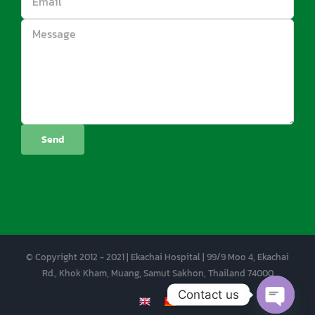
© Copyright 2012 - 2021 | Ekachai Hospital | 99/9 Moo 4, Ekachai
Rd., Khok Kham, Muang, Samut Sakhon, Thailand 74000
Contact us
EN
CN