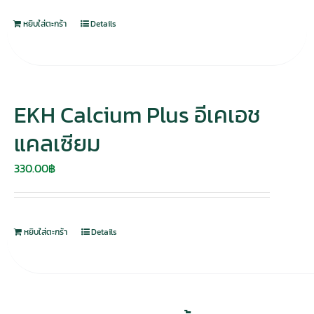
280.00฿.
195.00฿.
หยิบใส่ตะกร้า
Details
EKH Calcium Plus อีเคเอช
แคลเซียม
330.00
฿
หยิบใส่ตะกร้า
Details