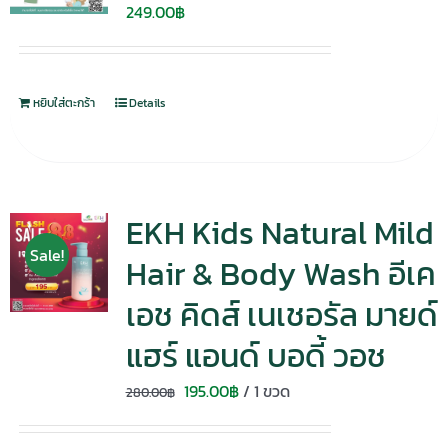
249.00
฿
หยิบใส่ตะกร้า
Details
EKH Kids Natural Mild
Sale!
Hair & Body Wash อีเค
เอช คิดส์ เนเชอรัล มายด์
แฮร์ แอนด์ บอดี้ วอช
Original
Current
195.00
฿
/ 1 ขวด
280.00
฿
price
price
was:
is: