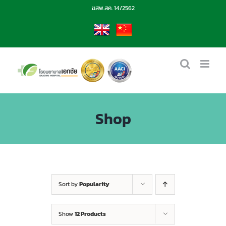
Skip
ฆสพ.สค. 14/2562
to
content
EN
CN
Shop
Sort by
Popularity
Show
12 Products