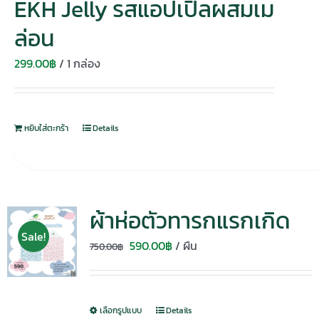
EKH Jelly รสแอปเปิ้ลผสมเม
ล่อน
299.00
฿
/ 1 กล่อง
หยิบใส่ตะกร้า
Details
ผ้าห่อตัวทารกแรกเกิด
Sale!
Original
Current
590.00
฿
/ ผืน
750.00
฿
price
price
was:
is:
750.00฿.
590.00฿.
เลือกรูปแบบ
Details