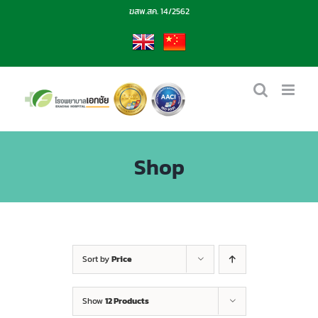
Skip
ฆสพ.สค. 14/2562
to
content
EN
CN
Shop
Sort by
Price
Show
12 Products