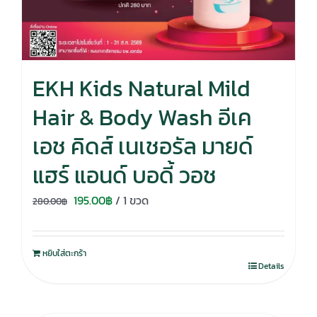
EKH Kids Natural Mild
Hair & Body Wash อีเค
เอช คิดส์ เนเชอรัล มายด์
แฮร์ แอนด์ บอดี้ วอช
Original
Current
195.00
฿
/ 1 ขวด
280.00
฿
price
price
was:
is:
หยิบใส่ตะกร้า
280.00฿.
195.00฿.
Details