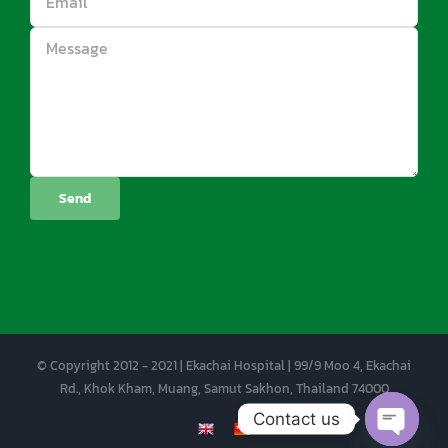
© Copyright 2012 - 2021 | Ekachai Hospital | 99/9 Moo 4, Ekachai
Rd., Khok Kham, Muang, Samut Sakhon, Thailand 74000
Contact us
EN
CN