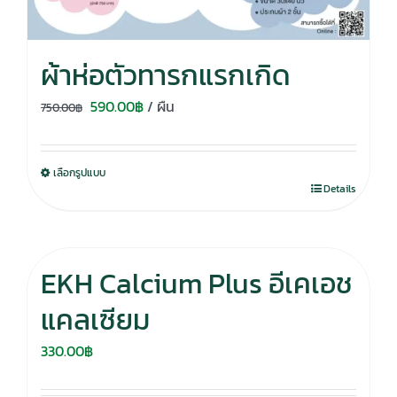
ผ้าห่อตัวทารกแรกเกิด
Original
Current
590.00
฿
/ ผืน
750.00
฿
price
price
was:
is:
เลือกรูปแบบ
750.00฿.
590.00฿.
Details
EKH Calcium Plus อีเคเอช
แคลเซียม
330.00
฿