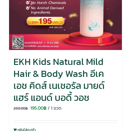
EKH Kids Natural Mild
Hair & Body Wash อีเค
เอช คิดส์ เนเชอรัล มายด์
แฮร์ แอนด์ บอดี้ วอช
Original
Current
195.00
฿
/ 1 ขวด
280.00
฿
price
price
was:
is:
หยิบใส่ตะกร้า