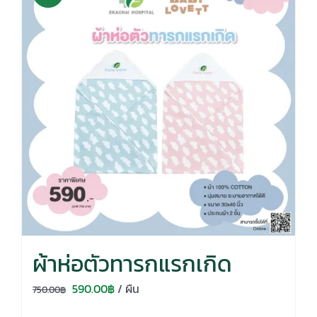
ผ้าห่อตัวทารกแรกเกิด
Original
Current
590.00
฿
/ ผืน
750.00
฿
price
price