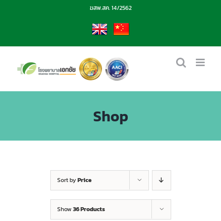
Skip
ฆสพ.สค. 14/2562
to
content
EN
CN
Shop
Sort by
Price
Show
36 Products