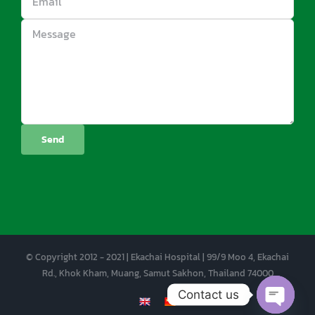
© Copyright 2012 - 2021 | Ekachai Hospital | 99/9 Moo 4, Ekachai
Rd., Khok Kham, Muang, Samut Sakhon, Thailand 74000
Contact us
EN
CN