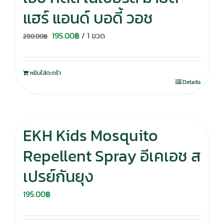
แฮร์ แอนด์ บอดี้ วอช
Original
Current
195.00
฿
/ 1 ขวด
280.00
฿
price
price
was:
is:
หยิบใส่ตะกร้า
280.00฿.
195.00฿.
Details
EKH Kids Mosquito
Repellent Spray อีเคเอช ส
เปรย์กันยุง
195.00
฿