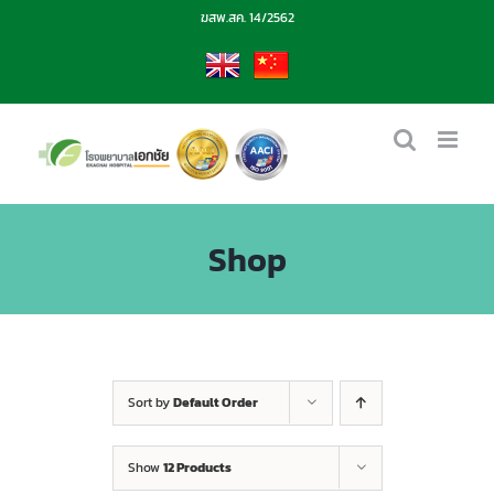
Skip
ฆสพ.สค. 14/2562
to
content
EN
CN
Shop
Sort by
Default Order
Show
12 Products