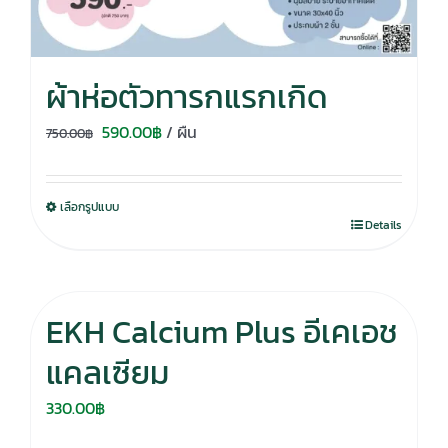
ผ้าห่อตัวทารกแรกเกิด
Original
Current
590.00
฿
/ ผืน
750.00
฿
price
price
was:
is:
เลือกรูปแบบ
750.00฿.
590.00฿.
Details
EKH Calcium Plus อีเคเอช
แคลเซียม
330.00
฿