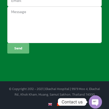
© Copyright 2012 - 2021 | Ekachai Hospital | 99/9 Moo 4, Ekachai
Rd., Khok Kham, Muang, Samut Sakhon, Thailand 74000
Contact us
EN
CN