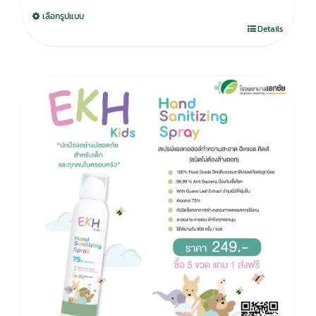
was:
is:
เลือกรูปแบบ
750.00฿.
590.00฿.
Details