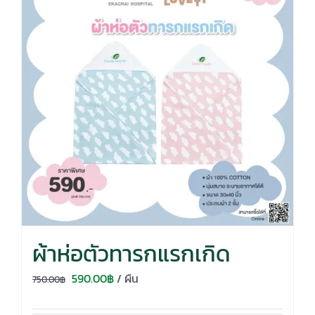
ผ้าห่อตัวทารกแรกเกิด
Original
Current
590.00
฿
/ ผืน
750.00
฿
price
price