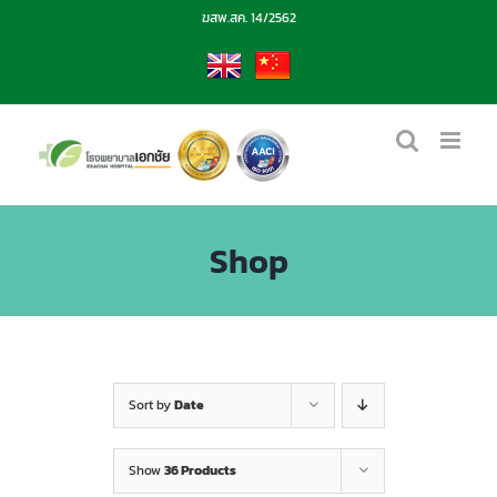
Skip
ฆสพ.สค. 14/2562
to
content
EN
CN
Shop
Sort by
Date
Show
36 Products