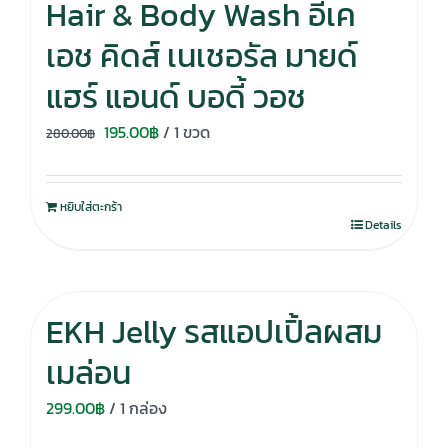
Hair & Body Wash อีเค
เอช คิดส์ เนเชอรัล มายด์
แฮร์ แอนด์ บอดี้ วอช
Original
Current
195.00
฿
/ 1 ขวด
280.00
฿
price
price
was:
is:
หยิบใส่ตะกร้า
280.00฿.
195.00฿.
Details
EKH Jelly รสแอปเปิ้ลผสม
เมล่อน
299.00
฿
/ 1 กล่อง