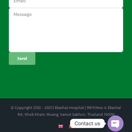
© Copyright 2012 - 2021 | Ekachai Hospital | 99/9 Moo 4, Ekachai
Rd., Khok Kham, Muang, Samut Sakhon, Thailand 74000
Contact us
EN
CN