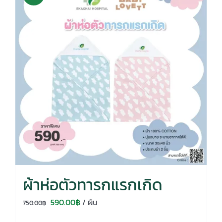
ผ้าห่อตัวทารกแรกเกิด
Original
Current
590.00
฿
/ ผืน
750.00
฿
price
price