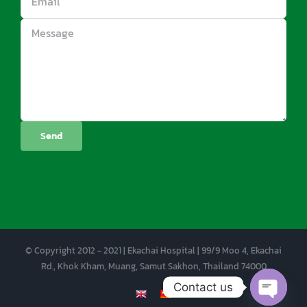
© Copyright 2012 - 2021 | Ekachai Hospital | 99/9 Moo 4, Ekachai
Rd., Khok Kham, Muang, Samut Sakhon, Thailand 74000
Contact us
EN
CN