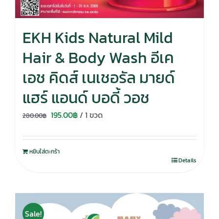
EKH Kids Natural Mild
Hair & Body Wash อีเค
เอช คิดส์ เนเชอรัล มายด์
แฮร์ แอนด์ บอดี้ วอช
Original
Current
195.00
฿
/ 1 ขวด
280.00
฿
price
price
was:
is:
หยิบใส่ตะกร้า
280.00฿.
195.00฿.
Details
Sale!