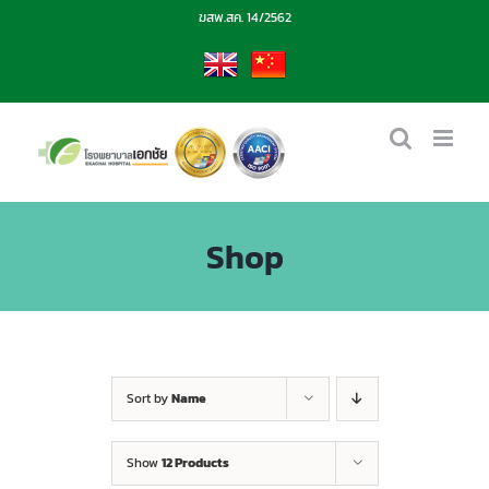
Skip
ฆสพ.สค. 14/2562
to
content
EN
CN
Shop
Sort by
Name
Show
12 Products