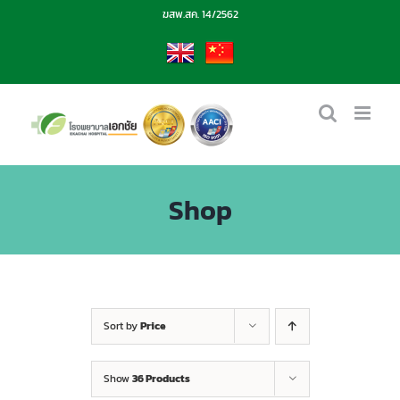
Skip
ฆสพ.สค. 14/2562
to
content
EN
CN
Shop
Sort by
Price
Show
36 Products