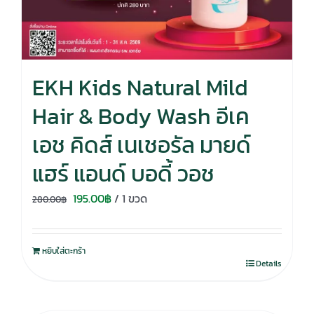
EKH Kids Natural Mild
Hair & Body Wash อีเค
เอช คิดส์ เนเชอรัล มายด์
แฮร์ แอนด์ บอดี้ วอช
Original
Current
195.00
฿
/ 1 ขวด
280.00
฿
price
price
was:
is:
หยิบใส่ตะกร้า
280.00฿.
195.00฿.
Details