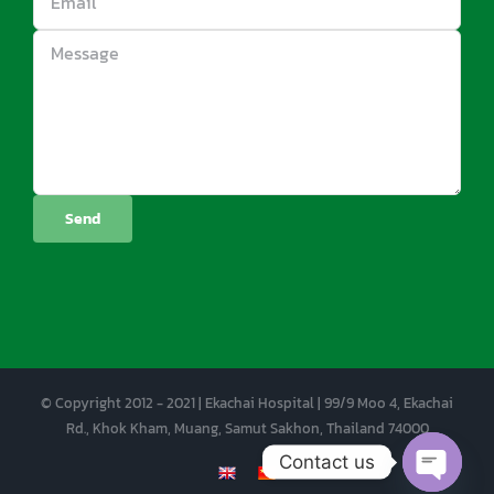
© Copyright 2012 - 2021 | Ekachai Hospital | 99/9 Moo 4, Ekachai
Rd., Khok Kham, Muang, Samut Sakhon, Thailand 74000
Contact us
EN
CN