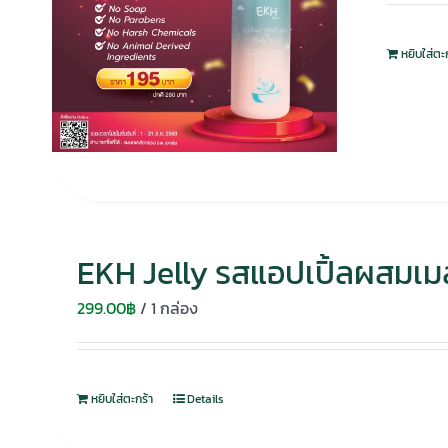
หยิบใส่ตะ
EKH Jelly รสแอปเปิ้ลผสมเม
299.00
฿
/ 1 กล่อง
หยิบใส่ตะกร้า
Details