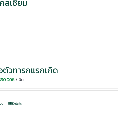
คลเซียม
่อตัวทารกแรกเกิด
Original
Current
590.00
฿
/ ผืน
price
price
was:
is:
750.00฿.
590.00฿.
แบบ
Details