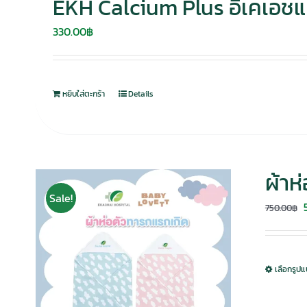
EKH Calcium Plus อีเคเอชแ
330.00
฿
หยิบใส่ตะกร้า
Details
ผ้าห
Sale!
750.00
฿
เลือกรูป