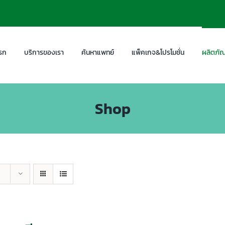
รก
บริการของเรา
ค้นหาแพทย์
แพ็คเกจ&โปรโมชั่น
ผลิตภัณ
Shop