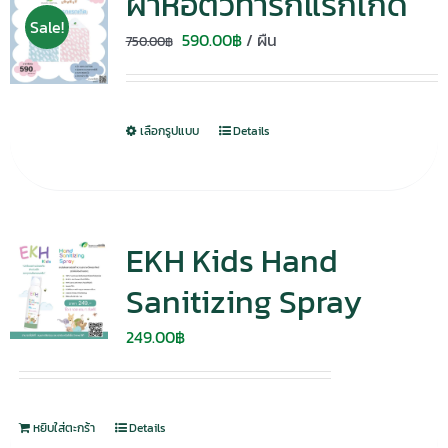
ผ้าห่อตัวทารกแรกเกิด
Sale!
Original
Current
590.00
฿
/ ผืน
750.00
฿
price
price
was:
is:
750.00฿.
590.00฿.
เลือกรูปแบบ
Details
EKH Kids Hand
Sanitizing Spray
249.00
฿
หยิบใส่ตะกร้า
Details