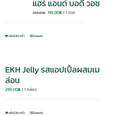
แฮร์ แอนด์ บอดี้ วอช
Original
Current
195.00
฿
/ 1 ขวด
280.00
฿
price
price
was:
is:
280.00฿.
195.00฿.
หยิบใส่ตะกร้า
Details
EKH Jelly รสแอปเปิ้ลผสมเม
ล่อน
299.00
฿
/ 1 กล่อง
หยิบใส่ตะกร้า
Details