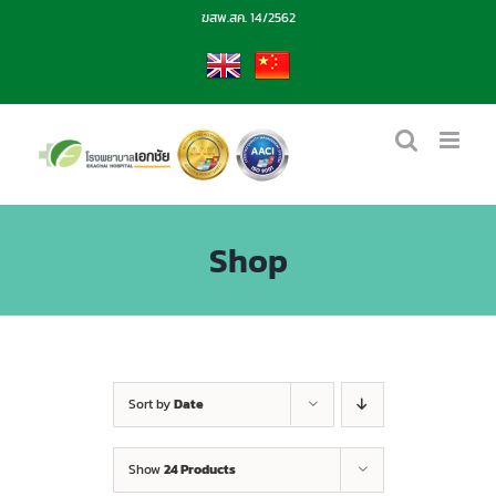
Skip
ฆสพ.สค. 14/2562
to
content
EN
CN
Shop
Sort by
Date
Show
24 Products