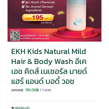
EKH Kids Natural Mild
Hair & Body Wash อีเค
เอช คิดส์ เนเชอรัล มายด์
แฮร์ แอนด์ บอดี้ วอช
Original
Current
195.00
฿
/ 1 ขวด
280.00
฿
price
price
was:
is:
หยิบใส่ตะกร้า