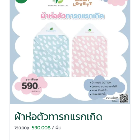
ผ้าห่อตัวทารกแรกเกิด
Original
Current
590.00
฿
/ ผืน
750.00
฿
price
price