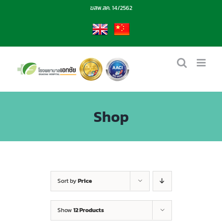
Skip
ฆสพ.สค. 14/2562
to
content
EN
CN
Shop
Sort by
Price
Show
12 Products