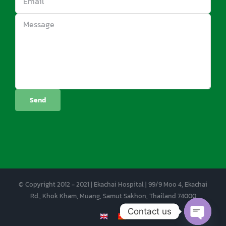
© Copyright 2012 - 2021 | Ekachai Hospital | 99/9 Moo 4, Ekachai
Rd., Khok Kham, Muang, Samut Sakhon, Thailand 74000
Contact us
EN
CN