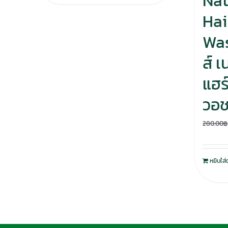
Nat
Hai
Was
ส์ 
แฮร์
วอ
280.00
฿
หยิบใส่