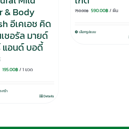
ural Mild
เกิด
r & Body
Original
Current
590.00
฿
/ ผืน
750.00
฿
price
price
h อีเคเอช คิด
was:
is:
เนเชอรัล มายด์
เลือกรูปแบบ
750.00฿.
590.00฿.
 แอนด์ บอดี้
ช
Original
Current
195.00
฿
/ 1 ขวด
price
price
was:
is:
ตะกร้า
280.00฿.
195.00฿.
Details