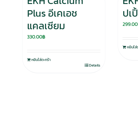
EKH Calcium
EKH
Plus อีเคเอช
ปเป
แคลเซียม
299.00
330.00
฿
หยิบใส่
หยิบใส่ตะกร้า
Details