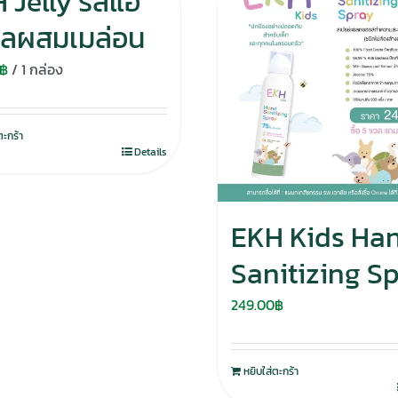
 Jelly รสแอ
ิ้ลผสมเมล่อน
฿
/ 1 กล่อง
ตะกร้า
Details
EKH Kids Ha
Sanitizing S
249.00
฿
หยิบใส่ตะกร้า