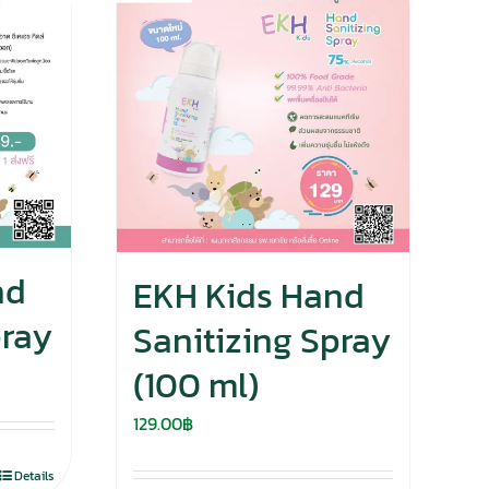
nd
EKH Kids Hand
pray
Sanitizing Spray
(100 ml)
129.00
฿
Details